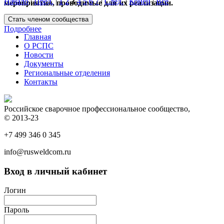
Начало
|
Пред.
|
1
2
3
4
5
6
7
|
След.
|
Конец
|
Все
мероприятия, проводимые для их реализации.
Подробнее
Главная
О РСПС
Новости
Документы
Региональные отделения
Контакты
Российское сварочное профессиональное сообщество,
© 2013-23
+7 499 346 0 345
info@rusweldcom.ru
Вход в личный кабинет
Логин
Пароль